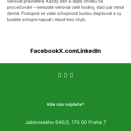
věnovat pravidelně. Každý den si dejte chvilku na
procvičování – nemusíte věnovat celé hodiny, stačí pár minut
denně. Postupně se vaše schopnosti budou zlepšovat a vy
budete schopni napsat i mluvit bez chyb.
Facebook
X.com
LinkedIn
Kde nás najdete?
Jablonského 640/2, 170 00 Praha 7