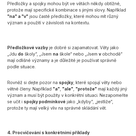
Předložky a spojky mohou být ve větách někdy obtížné,
protože mají specifické kombinace s jinými slovy. Například
"na" a "v"
jsou časté předložky, které mohou mít různý
význam a použití v závislosti na kontextu.
Předložkové vazby
je dobré si zapamatovat. Věty jako
„Jdu
do
školy“, „Jsem
na
škole“ nebo „Jsem
v
obchodě“
mají odlišné významy a je důležité je používat správně
podle situace.
Rovněž si dejte pozor na
spojky
, které spojují věty nebo
větné členy. Například
"a"
,
"ale"
,
"protože"
mají každý jiný
význam a musí být použity v konkrétní situaci. Nezapomeňte
se učit i
spojky podmínkové
jako „kdyby“, „jestliže“,
protože ty mají velký vliv na správné skládání vět.
4. Procvičování s konkrétními příklady