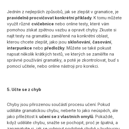
Jedním z nejlepších způsobů, jak se zlepšit v gramatice, je
pravidelně procvičovat konkrétní příklady
. K tomu můžete
využít různé
cvičebnice
nebo online testy, které vám
pomohou získat zpětnou vazbu a opravit chyby. Zkuste si
najít testy na gramatiku zaměřené na konkrétní oblast,
kterou chcete zlepšit, jako jsou
skloňování
,
časování
,
interpunkce
nebo
předložky
. Můžete se také pokusit
napsat několik krátkých textů, ve kterých se zaměříte na
správné používání gramatiky, a poté je zkontrolovat, buď s
pomocí učitele, nebo online nástroji pro korekci.
5. Učte se z chyb
Chyby jsou přirozenou součástí procesu učení. Pokud
uděláte gramatickou chybu, neberte to jako neúspěch, ale
jako příležitost k
učení se z vlastních omylů
. Pokaždé,
když uděláte chybu, snažte se pochopit, proč je špatná, a
zapamatujte si, jak se vyhnout podobné chybě v budoucnu.