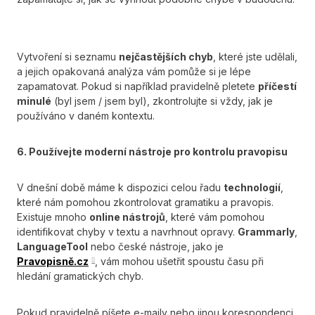
Vytvoření si seznamu
nejčastějších chyb
, které jste udělali,
a jejich opakovaná analýza vám pomůže si je lépe
zapamatovat. Pokud si například pravidelně pletete
příčestí
minulé
(byl jsem / jsem byl), zkontrolujte si vždy, jak je
používáno v daném kontextu.
6. Používejte moderní nástroje pro kontrolu pravopisu
V dnešní době máme k dispozici celou řadu
technologií
,
které nám pomohou zkontrolovat gramatiku a pravopis.
Existuje mnoho
online nástrojů
, které vám pomohou
identifikovat chyby v textu a navrhnout opravy.
Grammarly
,
LanguageTool
nebo české nástroje, jako je
Pravopisně.cz
, vám mohou ušetřit spoustu času při
hledání gramatických chyb.
Pokud pravidelně píšete e-maily nebo jinou korespondenci,