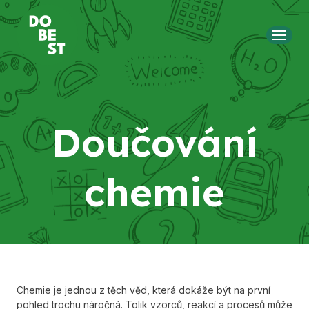
MENU
Doučování
chemie
Chemie je jednou z těch věd, která dokáže být na první
pohled trochu náročná. Tolik vzorců, reakcí a procesů může