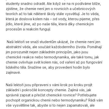
studenty snadno odradit. Ale když se na ni podíváme blíže,
zjistíme, že chemie není jen o rovnicích a učebnicových
teoriích ač to tak některé školy stále vysvětlují. Je to věda,
která je doslova kolem nás – od vody, kterou pijeme, přes
jídlo, které jíme, až po naše těla, která díky chemickým
procesům a reakcím fungují.
Naši lektoři se snaží studentům ukázat, že chemie není jen
abstraktní věda, ale součást každodenního života. Pomáhají
jim porozumět nejen základním principům, jako jsou
chemické reakce nebo termodynamika, ale také tomu, jak
chemie ovlivňuje svět kolem nás, od vaření až po fungování
lidského těla. Snažíme se, aby provedení hodin bylo
zajímavé.
​Naši lektoři jsou připraveni s vámi krok po kroku projít
základní i pokročilé koncepty chemie. Zajímá vás, jak
správně zapsat a přečíst chemické rovnice? Potřebujete
pochopit organickou chemii nebo termodynamiku? Rádi vám
vše vysvětlíme tak, abyste si to nejen zapamatovali, ale