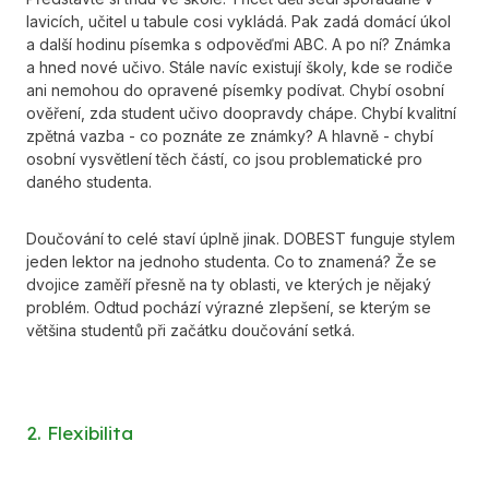
lavicích, učitel u tabule cosi vykládá. Pak zadá domácí úkol
a další hodinu písemka s odpověďmi ABC. A po ní? Známka
a hned nové učivo. Stále navíc existují školy, kde se rodiče
ani nemohou do opravené písemky podívat. Chybí osobní
ověření, zda student učivo doopravdy chápe. Chybí kvalitní
zpětná vazba - co poznáte ze známky? A hlavně - chybí
osobní vysvětlení těch částí, co jsou problematické pro
daného studenta.
Doučování to celé staví úplně jinak. DOBEST funguje stylem
jeden lektor na jednoho studenta. Co to znamená? Že se
dvojice zaměří přesně na ty oblasti, ve kterých je nějaký
problém. Odtud pochází výrazné zlepšení, se kterým se
většina studentů při začátku doučování setká.
2. Flexibilita