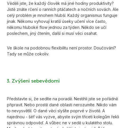
Věděli jste, že každý člověk má jiné hodiny produktivity?
Jistě znáte rčení o ranních ptáčatech a nočních sovách. Ale
celý problém je mnohem hlubší. Každý organismus funguje
jinak. Někomu vyhovují kratší úseky učení více často,
někomu hluboké flow jednou za týden. Někdo se učí
poslechem, jiný čtením, další si musí věci osahat.
Ve škole na podobnou flexibilitu není prostor. Doučování?
Tady se může cokoliv.
3. Zvýšení sebevědomí
Představte si, že sedíte na poradě. Nestihli jste se pořádně
připravit. Nebo prostě dané oblasti nerozumíte. Nikdo vám
to nevysvětlil. O dané věci slyšíte poprvé v životě. A
najednou - šéf vás vyzve, abyste svým třiceti kolegům řekli
správnou odpověď. A vůbec ne v sedě u kulatého stolu.