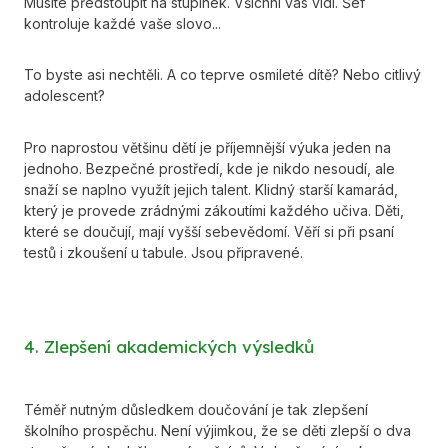
Musíte předstoupit na stupínek. Všichni vás vidí. Šéf
kontroluje každé vaše slovo...
To byste asi nechtěli. A co teprve osmileté dítě? Nebo citlivý
adolescent?
Pro naprostou většinu dětí je příjemnější výuka jeden na
jednoho. Bezpečné prostředí, kde je nikdo nesoudí, ale
snaží se naplno využít jejich talent. Klidný starší kamarád,
který je provede zrádnými zákoutími každého učiva. Děti,
které se doučují, mají vyšší sebevědomí. Věří si při psaní
testů i zkoušení u tabule. Jsou připravené.
4. Zlepšení akademických výsledků
Téměř nutným důsledkem doučování je tak zlepšení
školního prospěchu. Není výjimkou, že se děti zlepší o dva