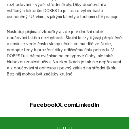
rozhodování - výběr střední školy. Díky doučování a
vstřícným lektorům DOBESTu je i tento výběr často
usnadněný. Už víme, s jakými talenty a touhami dítě pracuje.
Následují přijímací zkoušky a zde je v dnešní době
doučování takřka nezbytností. Školní kurzy bývají přeplněné
a navíc je vede často stejný učitel, co má dítě ve škole,
nedojde tedy k prozření díky odlišnému úhlu pohledu. V
DOBESTu s dětmi cvičníme nejen typové úlohy, ale také
hlubokou znalost učiva. Na zkouškách je tak nic nepřekvapí
a z doučování si odnesou i pevný základ na střední školu.
Bez něj mohou být začátky krušné.
Facebook
X.com
LinkedIn